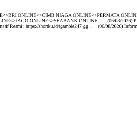
NE<>BRI ONLINE<>CIMB NIAGA ONLINE<>PERMATA ONL
NLINE<>JAGO ONLINE<>SEABANK ONLINE ..
(06/08/2026)
P
rnatif Resmi : https://shortku.id/igamble247-gg ..
(06/08/2026)
Inform