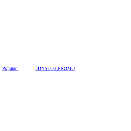
Popular
IDNSLOT
PROMO