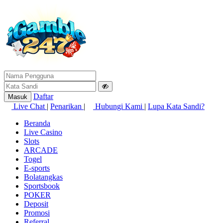
Daftar
Masuk
Live Chat
|
Penarikan
|
Hubungi Kami
|
Lupa Kata Sandi?
Beranda
Live Casino
Slots
ARCADE
Togel
E-sports
Bolatangkas
Sportsbook
POKER
Deposit
Promosi
Referral