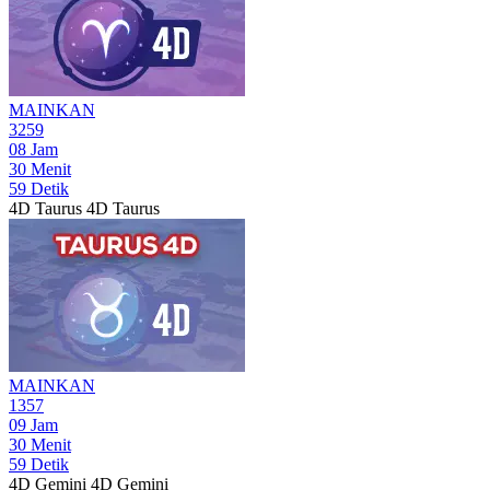
MAINKAN
3259
08
Jam
30
Menit
59
Detik
4D Taurus
4D Taurus
MAINKAN
1357
09
Jam
30
Menit
59
Detik
4D Gemini
4D Gemini