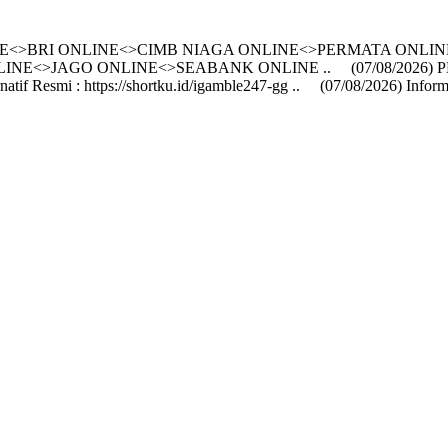
NE<>BRI ONLINE<>CIMB NIAGA ONLINE<>PERMATA ONL
NLINE<>JAGO ONLINE<>SEABANK ONLINE ..
(07/08/2026)
P
rnatif Resmi : https://shortku.id/igamble247-gg ..
(07/08/2026)
Inform