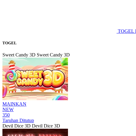
TOGEL
TOGEL
Sweet Candy 3D
Sweet Candy 3D
MAINKAN
NEW
350
Taruhan Ditutup
Devil Dice 3D
Devil Dice 3D