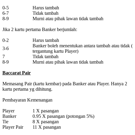
0-5
Harus tambah
6-7
Tidak tambah
8-9
Murni atau pihak lawan tidak tambah
Jika 2 kartu pertama Banker berjumlah:
0-2
Harus tambah
Banker boleh menentukan antara tambah atau tidak (
3-6
tergantung kartu Player)
7
Tidak tambah
8-9
Murni atau pihak lawan tidak tambah
Baccarat Pair
Memasang Pair (kartu kembar) pada Banker atau Player. Hanya 2
kartu pertama yg dihitung.
Pembayaran Kemenangan
Player
1 X pasangan
Banker
0.95 X pasangan (potongan 5%)
Tie
8 X pasangan
Player Pair
11 X pasangan