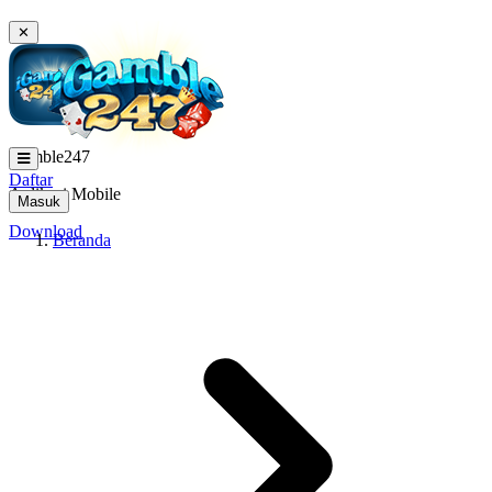
✕
igamble247
Daftar
Aplikasi Mobile
Masuk
Download
Beranda