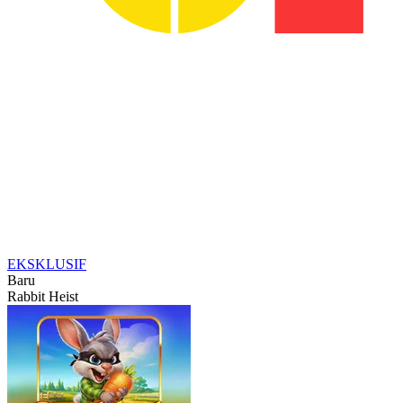
EKSKLUSIF
Baru
Rabbit Heist