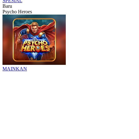
SPESIAL
Baru
Psycho Heroes
MAINKAN