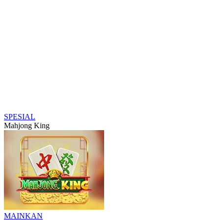
SPESIAL
Mahjong King
MAINKAN