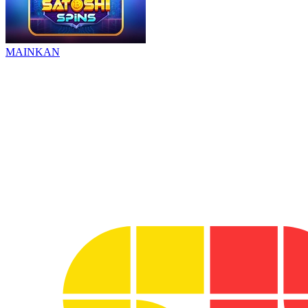
MAINKAN