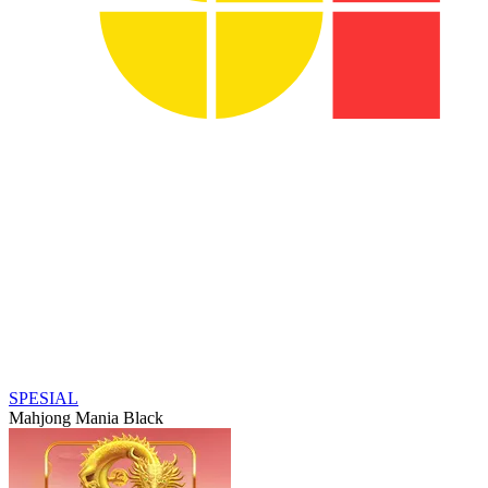
SPESIAL
Mahjong Mania Black