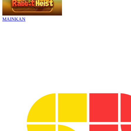
MAINKAN