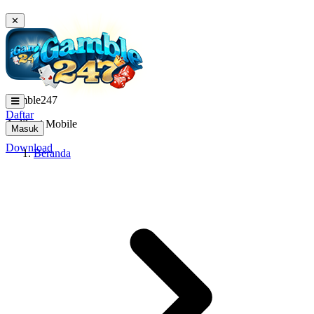
✕
igamble247
Daftar
Aplikasi Mobile
Masuk
Download
Beranda